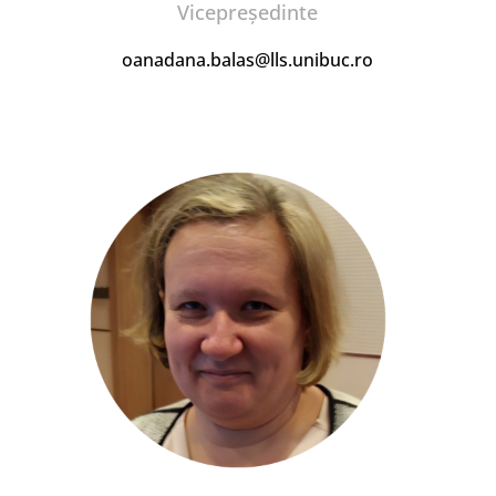
Vicepreședinte
oanadana.balas@lls.unibuc.ro